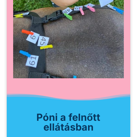
Póni a felnőtt
ellátásban