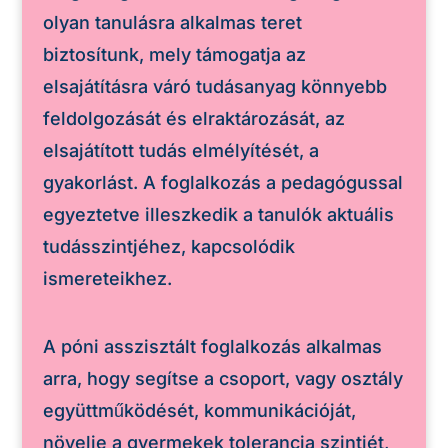
olyan tanulásra alkalmas teret
biztosítunk, mely támogatja az
elsajátításra váró tudásanyag könnyebb
feldolgozását és elraktározását, az
elsajátított tudás elmélyítését, a
gyakorlást. A foglalkozás a pedagógussal
egyeztetve illeszkedik a tanulók aktuális
tudásszintjéhez, kapcsolódik
ismereteikhez.
A póni asszisztált foglalkozás alkalmas
arra, hogy segítse a csoport, vagy osztály
együttműködését, kommunikációját,
növelje a gyermekek tolerancia szintjét,