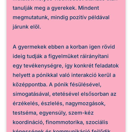
tanulják meg a gyerekek. Mindent
megmutatunk, mindig pozitív példával
járunk elöl.
A gyermekek ebben a korban igen rövid
ideig tudják a figyelmüket ráirányítani
egy tevékenységre, így konkrét feladatok
helyett a pónikkal való interakció kerül a
középpontba. A pónik fésülésével,
simogatásával, etetésével elsősorban az
érzékelés, észlelés, nagymozgások,
testséma, egyensúly, szem-kéz
koordináció, finommotorika, szociális
képességek és kommunikáció fejlődik.