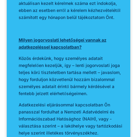
aktuálisan kezelt kérelmek száma ezt indokolja,
ebben az esetben erről a kérelem kézhezvételétől
számított egy hónapon belül tájékoztatom Önt.
Milyen jogorvoslati lehetőségei vannak az
adatkezeléssel kapcsolatban?
Közös érdekünk, hogy személyes adatait
megfelelően kezeljük, így – lenti jogorvoslati joga
teljes körű tiszteletben tartása mellett – javaslom,
hogy forduljon közvetlenül hozzám bizalommal
személyes adatait érintő bármely kérdésével a
fentebb jelzett elérhetőségeimen.
Adatkezelési eljárásommal kapcsolatban Ön
panasszal fordulhat a Nemzeti Adatvédelmi és
Információszabad Hatósághoz (NAIH), vagy -
választása szerint – a lakóhelye vagy tartózkodási
helye szerint illetékes törvényszékhez.