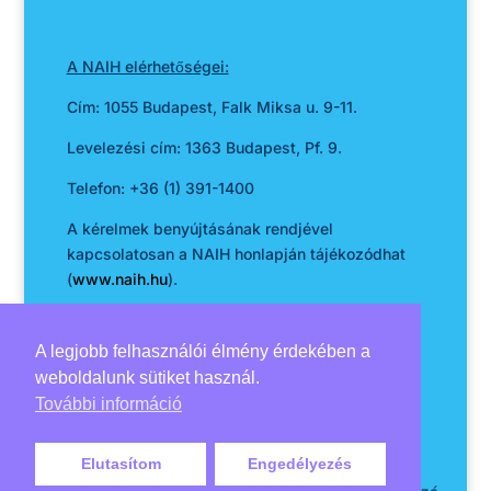
A NAIH elérhetőségei:
Cím: 1055 Budapest, Falk Miksa u. 9-11.
Levelezési cím: 1363 Budapest, Pf. 9.
Telefon: +36 (1) 391-1400
A kérelmek benyújtásának rendjével
kapcsolatosan a NAIH honlapján tájékozódhat
(
www.naih.hu
).
A legjobb felhasználói élmény érdekében a
Budapest, 2025. február 20.
weboldalunk sütiket használ.
További információ
Elutasítom
Engedélyezés