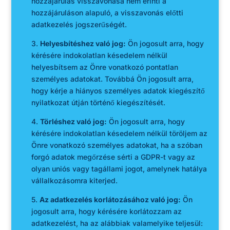
hozzájárulás visszavonása nem érinti a
hozzájáruláson alapuló, a visszavonás előtti
adatkezelés jogszerűségét.
3.
Helyesbítéshez való jog:
Ön jogosult arra, hogy
kérésére indokolatlan késedelem nélkül
helyesbítsem az Önre vonatkozó pontatlan
személyes adatokat. Továbbá Ön jogosult arra,
hogy kérje a hiányos személyes adatok kiegészítő
nyilatkozat útján történő kiegészítését.
4.
Törléshez való jog:
Ön jogosult arra, hogy
kérésére indokolatlan késedelem nélkül töröljem az
Önre vonatkozó személyes adatokat, ha a szóban
forgó adatok megőrzése sérti a GDPR-t vagy az
olyan uniós vagy tagállami jogot, amelynek hatálya
vállalkozásomra kiterjed.
5.
Az adatkezelés korlátozásához való jog:
Ön
jogosult arra, hogy kérésére korlátozzam az
adatkezelést, ha az alábbiak valamelyike teljesül: