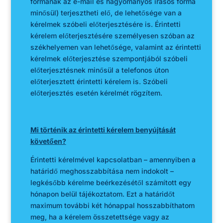
formának az e-mail és hagyományos írásos forma
minősül) terjesztheti elő, de lehetősége van a
kérelmek szóbeli előterjesztésére is. Érintetti
kérelem előterjesztésére személyesen szóban az
székhelyemen van lehetősége, valamint az érintetti
kérelmek előterjesztése szempontjából szóbeli
előterjesztésnek minősül a telefonos úton
előterjesztett érintetti kérelem is. Szóbeli
előterjesztés esetén kérelmét rögzítem.
Mi történik az érintetti kérelem benyújtását
követően?
Érintetti kérelmével kapcsolatban – amennyiben a
határidő meghosszabbítása nem indokolt –
legkésőbb kérelme beérkezésétől számított egy
hónapon belül tájékoztatom. Ezt a határidőt
maximum további két hónappal hosszabbíthatom
meg, ha a kérelem összetettsége vagy az